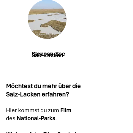
© Bernhard Kohler
Steppen-See
Salz-Lacken
Möchtest du mehr über die
Salz-Lacken erfahren?
Hier kommst du zum
Film
des
National-Parks
.