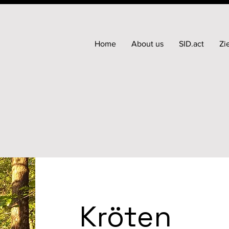
Home
About us
SID.act
Zi
Kröten